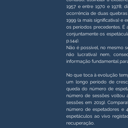
1957 e entre 1970 e 1978; d
ocorrência de duas quebras 
1999 (a mais significativa) 
os períodos precedentes. É 
conjuntamente os espetáculo
p.144).
Não é possível, no mesmo sen
não lucrativa) nem, conseq
informação fundamental para 
No que toca à evolução temp
um longo período de crescim
queda do número de espetad
número de sessões voltou a
sessões em 2019). Compara
número de espetadores e 41
espetáculos ao vivo regist
recuperação.