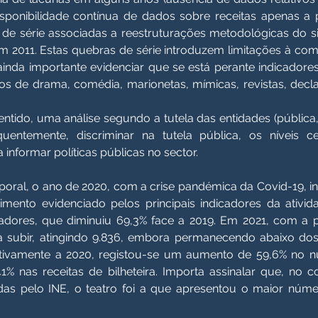
isponibilidade contínua de dados sobre receitas apenas a
de série associadas a reestruturações metodológicas do si
e em 2011. Estas quebras de série introduzem limitações à 
ainda importante evidenciar que se está perante indicado
s de drama, comédia, marionetas, mímicas, revistas, decl
tido, uma análise segundo a tutela das entidades (pública,
uentemente, discriminar na tutela pública, os níveis cen
informar políticas públicas no sector.
oral, o ano de 2020, com a crise pandémica da Covid-19, 
ento evidenciado pelos principais indicadores da ativida
ores, que diminuiu 69,3% face a 2019. Em 2021, com a 
 subir, atingindo 9.836, embora permanecendo abaixo dos 
tivamente a 2020, registou-se um aumento de 59,6% no n
% nas receitas de bilheteira. Importa assinalar que, no 
adas pelo INE, o teatro foi a que apresentou o maior núm