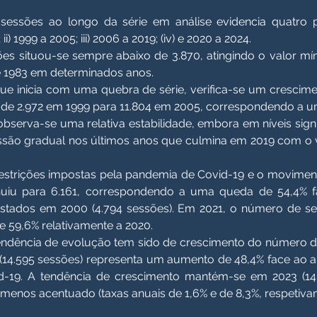
ssões ao longo da série em análise evidencia quatro p
; ii) 1999 a 2005; iii) 2006 a 2019; (iv) e 2020 a 2024.
ões situou-se sempre abaixo de 3.870, atingindo o valor mín
e 1983 em determinados anos.
 que inicia com uma quebra de série, verifica-se um cresci
 de 2.972 em 1999 para 11.804 em 2005, correspondendo a 
bserva-se uma relativa estabilidade, embora em níveis sign
são gradual nos últimos anos que culmina em 2019 com o v
 restrições impostas pela pandemia de Covid-19 e o movime
iu para 6.161, correspondendo a uma queda de 54,4% fa
gistados em 2000 (4.794 sessões). Em 2021, o número de s
 59,6% relativamente a 2020.
 tendência de evolução tem sido de crescimento do número 
 (14.595 sessões) representa um aumento de 48,4% face ao a
d-19. A tendência de crescimento mantém-se em 2023 (14.
menos acentuado (taxas anuais de 1,6% e de 8,3%, respetiva