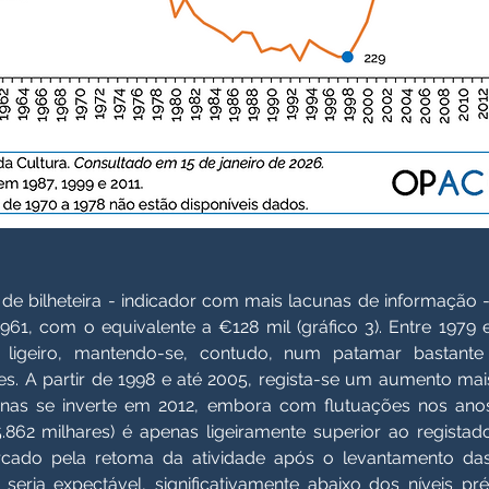
 de bilheteira - indicador com mais lacunas de informação -
961, com o equivalente a €128 mil (gráfico 3). Entre 1979 
 ligeiro, mantendo-se, contudo, num patamar bastante
s. A partir de 1998 e até 2005, regista-se um aumento ma
nas se inverte em 2012, embora com flutuações nos ano
62 milhares) é apenas ligeiramente superior ao registado
do pela retoma da atividade após o levantamento das r
seria expectável, significativamente abaixo dos níveis p