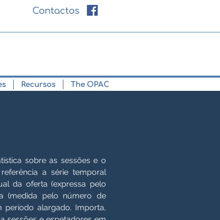
Contactos
es
Recursos
The OPAC
atística sobre as sessões e o
eferência a série temporal
ual da oferta (expressa pelo
ra (medida pelo número de
m período alargado. Importa,
s a sessões e espetadores em