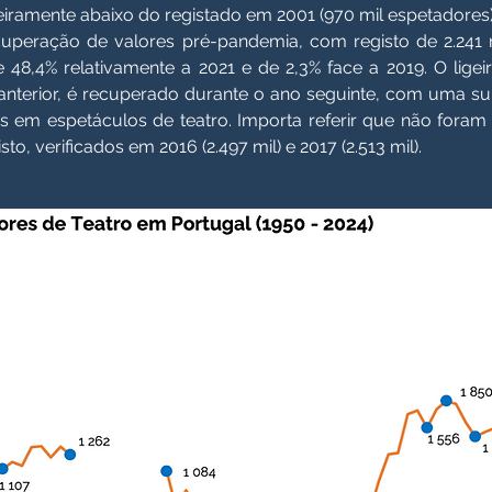
geiramente abaixo do registado em 2001 (970 mil espetadores)
uperação de valores pré-pandemia, com registo de 2.241 m
 48,4% relativamente a 2021 e de 2,3% face a 2019. O lig
anterior, é recuperado durante o ano seguinte, com uma su
das em espetáculos de teatro. Importa referir que não foram
o, verificados em 2016 (2.497 mil) e 2017 (2.513 mil).