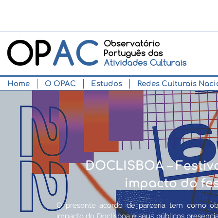
Home
O OPAC
Estudos
Redes Culturais Naci
DOCLISBOA – Festiva
impacto do fes
O presente acordo de parceria tem como obj
impacto do Doclisboa e seus públicos presenciais