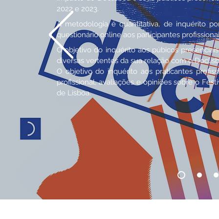
2022 e 2023.
A metodologia é quantitativa, de inquérito po
questionário online aos participantes profissionai
O objetivo do inquérito aos púbicos presenciais
diversas vertentes da sua relação com o Doclis
O objetivo do inquérito aos praticantes profis
profissional, avaliações e opiniões sobre o Fe
de Lisboa.