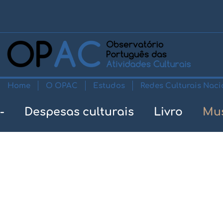
Home
O OPAC
Estudos
Redes Culturais Naci
-
Despesas culturais
Livro
Mu